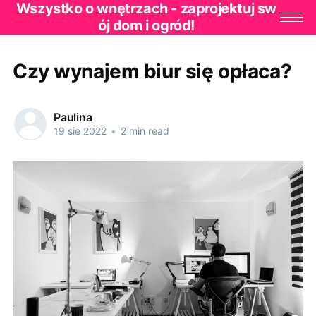
Wszystko o wnętrzach - zaprojektuj sw
ój dom i ogród!
Czy wynajem biur się opłaca?
Paulina
19 sie 2022
•
2 min read