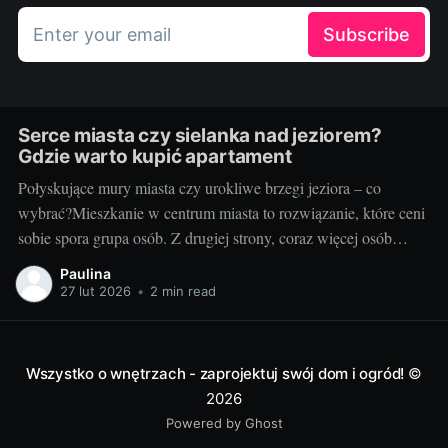
Enter your email
Subscribe
Serce miasta czy sielanka nad jeziorem?
Gdzie warto kupić apartament
Połyskujące mury miasta czy urokliwe brzegi jeziora – co
wybrać?Mieszkanie w centrum miasta to rozwiązanie, które ceni
sobie spora grupa osób. Z drugiej strony, coraz więcej osób
pragnie uciec od miejskiego zgiełku w stronę ciszy, spokoju i
Paulina
bliskości z naturą, na przykład mieszkając nad jeziorem. Wiele
27 lut 2026
•
2 min read
zależy od naszych osobistych
Wszystko o wnętrzach - zaprojektuj swój dom i ogród!
©
2026
Powered by Ghost