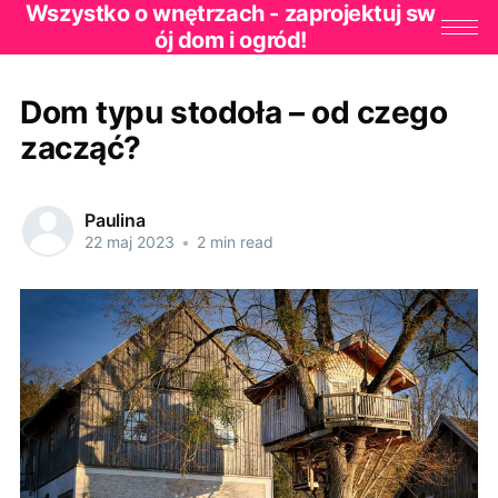
Wszystko o wnętrzach - zaprojektuj sw
ój dom i ogród!
Dom typu stodoła – od czego
zacząć?
Paulina
22 maj 2023
•
2 min read