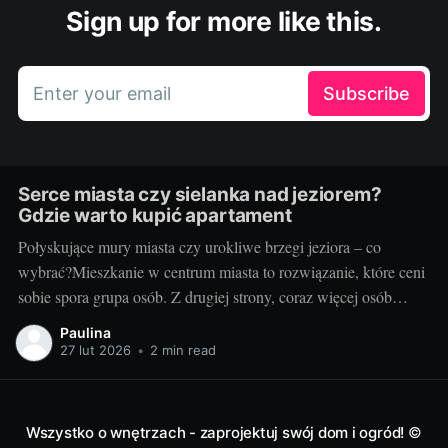
Sign up for more like this.
Enter your email
Subscribe
Serce miasta czy sielanka nad jeziorem?
Gdzie warto kupić apartament
Połyskujące mury miasta czy urokliwe brzegi jeziora – co
wybrać?Mieszkanie w centrum miasta to rozwiązanie, które ceni
sobie spora grupa osób. Z drugiej strony, coraz więcej osób
pragnie uciec od miejskiego zgiełku w stronę ciszy, spokoju i
Paulina
bliskości z naturą, na przykład mieszkając nad jeziorem. Wiele
27 lut 2026
•
2 min read
zależy od naszych osobistych
Wszystko o wnętrzach - zaprojektuj swój dom i ogród!
©