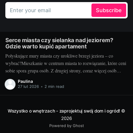
Enter your email
Subscribe
Serce miasta czy sielanka nad jeziorem?
Gdzie warto kupić apartament
Połyskujące mury miasta czy urokliwe brzegi jeziora – co
wybrać?Mieszkanie w centrum miasta to rozwiązanie, które ceni
sobie spora grupa osób. Z drugiej strony, coraz więcej osób
pragnie uciec od miejskiego zgiełku w stronę ciszy, spokoju i
Paulina
bliskości z naturą, na przykład mieszkając nad jeziorem. Wiele
27 lut 2026
•
2 min read
zależy od naszych osobistych
Wszystko o wnętrzach - zaprojektuj swój dom i ogród!
©
2026
Powered by Ghost