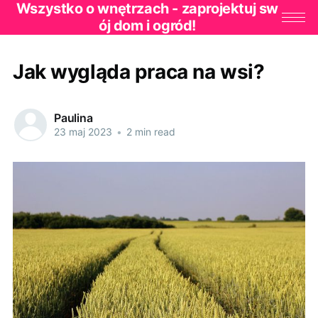
Wszystko o wnętrzach - zaprojektuj sw
ój dom i ogród!
Jak wygląda praca na wsi?
Paulina
23 maj 2023
•
2 min read