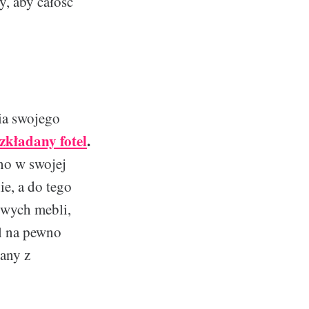
y, aby całość
ia swojego
zkładany fotel
.
no w swojej
ie, a do tego
owych mebli,
l na pewno
any z