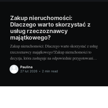
Zakup nieruchomości:
Dlaczego warto skorzystać z
usług rzeczoznawcy
majątkowego?
Zakup nieruchomości: Dlaczego warto skorzystać z usług
rzeczoznawcy majątkowego?Zakup nieruchomości to
decyzja, która zasługuje na odpowiednie przygotowanie.
Ma ona nie tylko znaczący wpływ na nasze finanse, ale
Paulina
również na codzienne życie. W tym procesie ważną rolę
27 lut 2026
•
2 min read
odgrywa rzeczoznawca majątkowy warszawa, którego
wiedza i doświadczenie mogą okazać się bezcenne.
Dlaczego