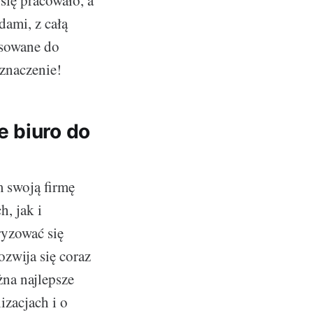
się pracowało, a
dami, z całą
asowane do
znaczenie!
e biuro do
 swoją firmę
h, jak i
yzować się
ozwija się coraz
żna najlepsze
izacjach i o