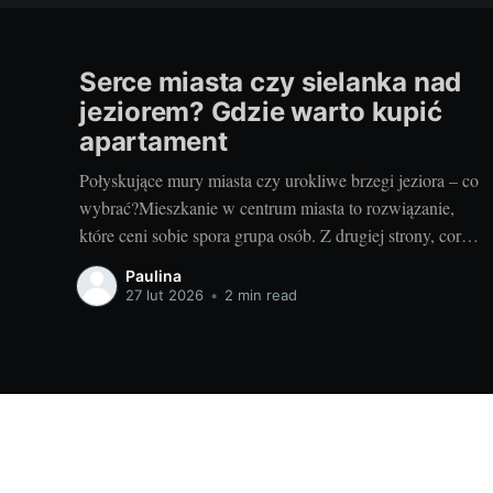
Serce miasta czy sielanka nad
jeziorem? Gdzie warto kupić
apartament
Połyskujące mury miasta czy urokliwe brzegi jeziora – co
wybrać?Mieszkanie w centrum miasta to rozwiązanie,
które ceni sobie spora grupa osób. Z drugiej strony, coraz
więcej osób pragnie uciec od miejskiego zgiełku w stronę
Paulina
ciszy, spokoju i bliskości z naturą, na przykład
27 lut 2026
•
2 min read
mieszkając nad jeziorem. Wiele zależy od naszych
osobistych
Wszystko o wnętrzach - zaprojektuj swój dom i ogród!
© 2026