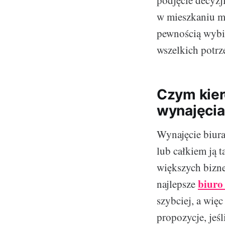
podjęcie decyzj
w mieszkaniu mi
pewnością wybie
wszelkich potrz
Czym kier
wynajęci
Wynajęcie biur
lub całkiem ją t
większych bizn
biuro
najlepsze
szybciej, a więc
propozycje, jeś