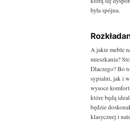
którą się dyspo
była spójna.
Rozkładany
A jakie meble 
mieszkania? Str
Dlaczego? Bo to
sypialni, jak i 
wysoce komforto
które będą idea
będzie doskona
klasycznej i nat