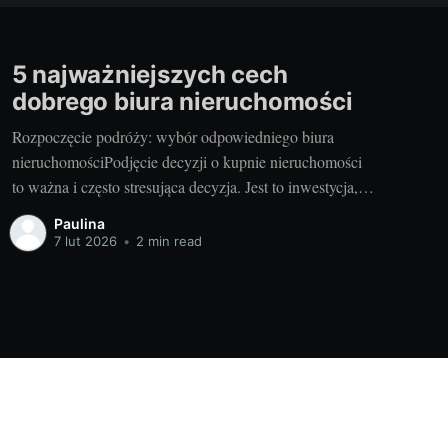
5 najważniejszych cech
dobrego biura nieruchomości
Rozpoczęcie podróży: wybór odpowiedniego biura
nieruchomościPodjęcie decyzji o kupnie nieruchomości
to ważna i często stresująca decyzja. Jest to inwestycja,
która często wymaga znacznej sumy pieniędzy, dużo
Paulina
czasu, a także rozwagi. Jednym z kluczowych elementów
7 lut 2026
•
2 min read
procesu jest wybór odpowiedniego partnera do
współpracy - biura nieruchomości. Niezależnie od tego,
czy szukasz mieszkania
Powered by Ghost