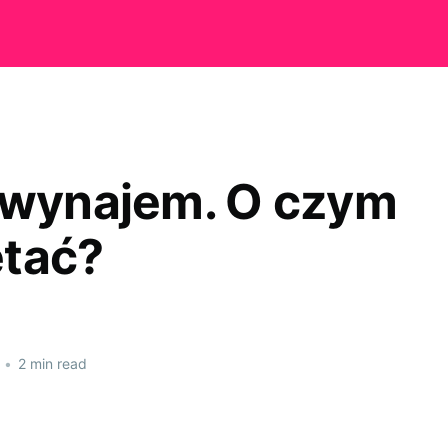
 wynajem. O czym
tać?
•
2 min read