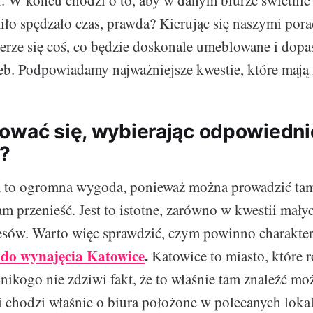
i. W końcu chodzi o to, aby w danym biurze świetnie 
ło spędzało czas, prawda? Kierując się naszymi pora
rze się coś, co będzie doskonale umeblowane i dop
eb. Podpowiadamy najważniejsze kwestie, które mają 
ować się, wybierając odpowiedni
a?
a to ogromna wygoda, ponieważ można prowadzić tam
am przenieść. Jest to istotne, zarówno w kwestii małyc
esów. Warto więc sprawdzić, czym powinno charakter
 do wynajęcia Katowice
.
Katowice to miasto, które r
 nikogo nie zdziwi fakt, że to właśnie tam znaleźć mo
li chodzi właśnie o biura położone w polecanych lokal