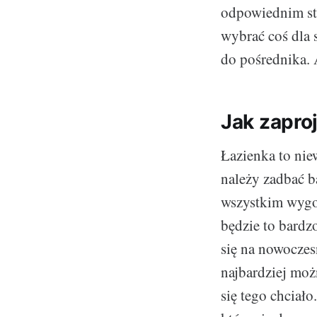
odpowiednim sta
wybrać coś dla s
do pośrednika. 
Jak zapro
Łazienka to nie
należy zadbać b
wszystkim wygo
będzie to bardz
się na nowocze
najbardziej moż
się tego chciał