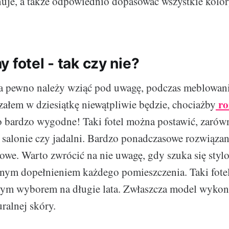
nuje, a także odpowiednio dopasować wszystkie kolor
 fotel - tak czy nie?
na pewno należy wziąć pod uwagę, podczas meblowan
ro
załem w dziesiątkę niewątpliwie będzie, chociażby
 bardzo wygodne! Taki fotel można postawić, zarów
w salonie czy jadalni. Bardzo ponadczasowe rozwiązan
we. Warto zwrócić na nie uwagę, gdy szuka się styl
lnym dopełnieniem każdego pomieszczenia. Taki fote
łym wyborem na długie lata. Zwłaszcza model wykon
uralnej skóry.