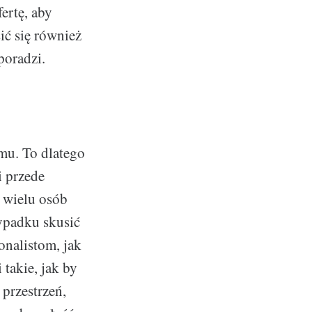
ertę, aby
ić się również
poradzi.
mu. To dlatego
i przede
 wielu osób
ypadku skusić
onalistom, jak
takie, jak by
przestrzeń,