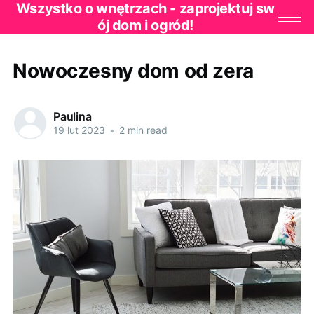
Wszystko o wnętrzach - zaprojektuj sw
ój dom i ogród!
Nowoczesny dom od zera
Paulina
19 lut 2023
•
2 min read