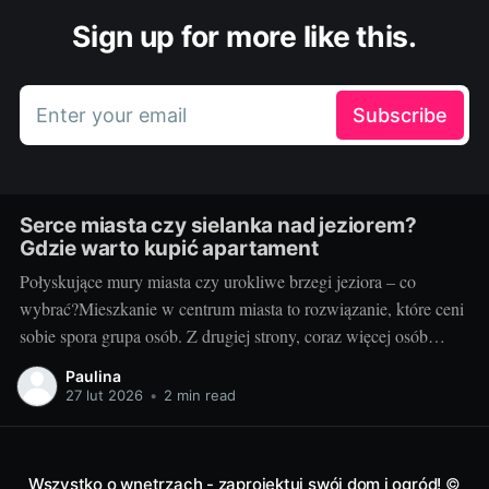
Sign up for more like this.
Enter your email
Subscribe
Serce miasta czy sielanka nad jeziorem?
Gdzie warto kupić apartament
Połyskujące mury miasta czy urokliwe brzegi jeziora – co
wybrać?Mieszkanie w centrum miasta to rozwiązanie, które ceni
sobie spora grupa osób. Z drugiej strony, coraz więcej osób
pragnie uciec od miejskiego zgiełku w stronę ciszy, spokoju i
Paulina
bliskości z naturą, na przykład mieszkając nad jeziorem. Wiele
27 lut 2026
•
2 min read
zależy od naszych osobistych
Wszystko o wnętrzach - zaprojektuj swój dom i ogród!
©