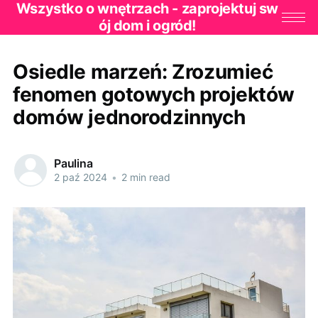
Wszystko o wnętrzach - zaprojektuj sw
ój dom i ogród!
Osiedle marzeń: Zrozumieć
fenomen gotowych projektów
domów jednorodzinnych
Paulina
2 paź 2024
•
2 min read