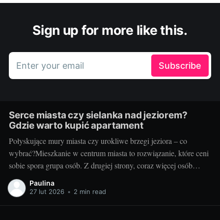
Sign up for more like this.
Enter your email
Subscribe
Serce miasta czy sielanka nad jeziorem?
Gdzie warto kupić apartament
Połyskujące mury miasta czy urokliwe brzegi jeziora – co
wybrać?Mieszkanie w centrum miasta to rozwiązanie, które ceni
sobie spora grupa osób. Z drugiej strony, coraz więcej osób
pragnie uciec od miejskiego zgiełku w stronę ciszy, spokoju i
Paulina
bliskości z naturą, na przykład mieszkając nad jeziorem. Wiele
27 lut 2026
•
2 min read
zależy od naszych osobistych