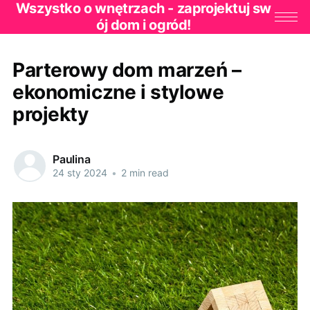
Wszystko o wnętrzach - zaprojektuj sw
ój dom i ogród!
Parterowy dom marzeń –
ekonomiczne i stylowe
projekty
Paulina
24 sty 2024
•
2 min read