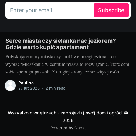
Enter your email
Subscribe
Serce miasta czy sielanka nad jeziorem?
Gdzie warto kupić apartament
Połyskujące mury miasta czy urokliwe brzegi jeziora – co
wybrać?Mieszkanie w centrum miasta to rozwiązanie, które ceni
sobie spora grupa osób. Z drugiej strony, coraz więcej osób
pragnie uciec od miejskiego zgiełku w stronę ciszy, spokoju i
Paulina
bliskości z naturą, na przykład mieszkając nad jeziorem. Wiele
27 lut 2026
•
2 min read
zależy od naszych osobistych
Wszystko o wnętrzach - zaprojektuj swój dom i ogród!
©
2026
Powered by Ghost