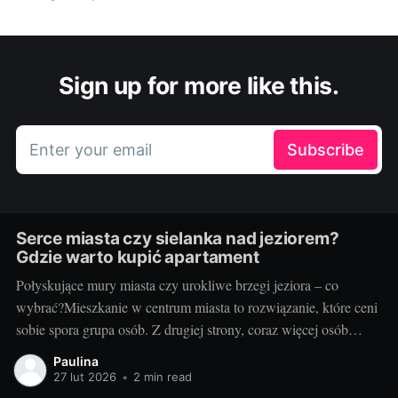
Sign up for more like this.
Enter your email
Subscribe
Serce miasta czy sielanka nad jeziorem?
Gdzie warto kupić apartament
Połyskujące mury miasta czy urokliwe brzegi jeziora – co
wybrać?Mieszkanie w centrum miasta to rozwiązanie, które ceni
sobie spora grupa osób. Z drugiej strony, coraz więcej osób
pragnie uciec od miejskiego zgiełku w stronę ciszy, spokoju i
Paulina
bliskości z naturą, na przykład mieszkając nad jeziorem. Wiele
27 lut 2026
•
2 min read
zależy od naszych osobistych