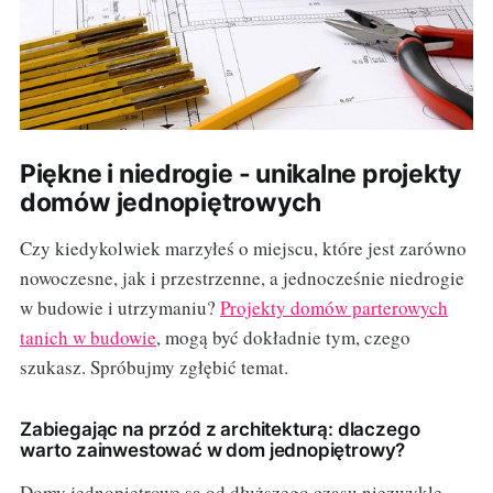
Piękne i niedrogie - unikalne projekty
domów jednopiętrowych
Czy kiedykolwiek marzyłeś o miejscu, które jest zarówno
nowoczesne, jak i przestrzenne, a jednocześnie niedrogie
w budowie i utrzymaniu?
Projekty domów parterowych
tanich w budowie
, mogą być dokładnie tym, czego
szukasz. Spróbujmy zgłębić temat.
Zabiegając na przód z architekturą: dlaczego
warto zainwestować w dom jednopiętrowy?
Domy jednopiętrowe są od dłuższego czasu niezwykle