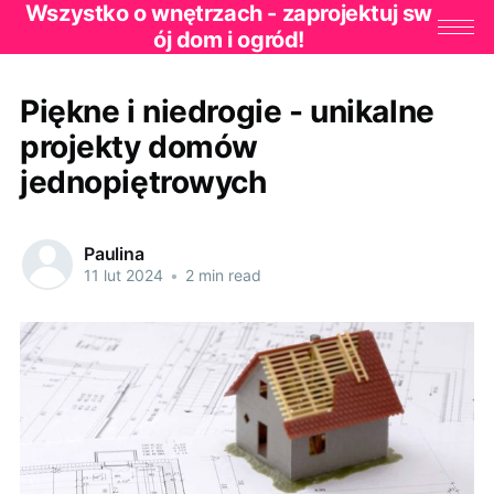
Wszystko o wnętrzach - zaprojektuj sw
ój dom i ogród!
Piękne i niedrogie - unikalne
projekty domów
jednopiętrowych
Paulina
11 lut 2024
•
2 min read