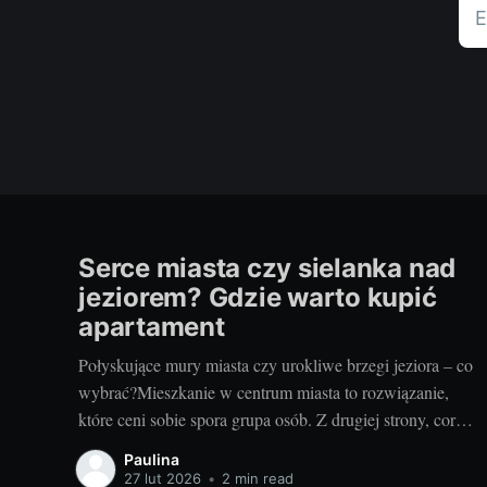
E
Serce miasta czy sielanka nad
jeziorem? Gdzie warto kupić
apartament
Połyskujące mury miasta czy urokliwe brzegi jeziora – co
wybrać?Mieszkanie w centrum miasta to rozwiązanie,
które ceni sobie spora grupa osób. Z drugiej strony, coraz
więcej osób pragnie uciec od miejskiego zgiełku w stronę
Paulina
ciszy, spokoju i bliskości z naturą, na przykład
27 lut 2026
•
2 min read