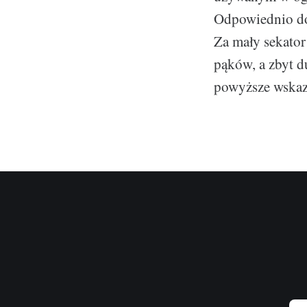
Odpowiednio dob
Za mały sekator
pąków, a zbyt d
powyższe wskazó