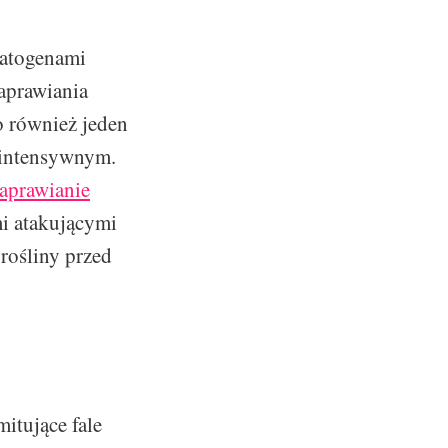
patogenami
aprawiania
to również jeden
 intensywnym.
aprawianie
mi atakującymi
 rośliny przed
itujące fale