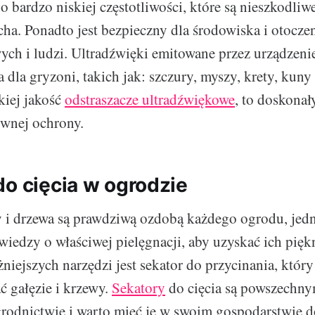
 bardzo niskiej częstotliwości, które są nieszkodliwe
cha. Ponadto jest bezpieczny dla środowiska i otoczen
ch i ludzi. Ultradźwięki emitowane przez urządzenie
a dla gryzoni, takich jak: szczury, myszy, krety, kuny
kiej jakość
odstraszacze ultradźwiękowe
, to doskonał
ownej ochrony.
do cięcia w ogrodzie
 i drzewa są prawdziwą ozdobą każdego ogrodu, je
 wiedzy o właściwej pielęgnacji, aby uzyskać ich pię
niejszych narzędzi jest sekator do przycinania, któr
ć gałęzie i krzewy.
Sekatory
do cięcia są powszechn
odnictwie i warto mieć je w swoim gospodarstwie