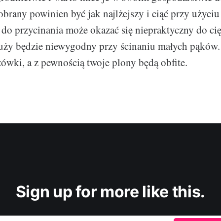
rany powinien być jak najlżejszy i ciąć przy użyciu n
 do przycinania może okazać się niepraktyczny do ci
uży będzie niewygodny przy ścinaniu małych pąków.
wki, a z pewnością twoje plony będą obfite.
Sign up for more like this.