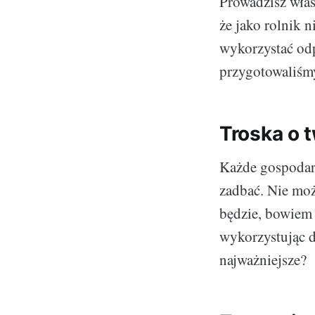
Prowadzisz włas
że jako rolnik 
wykorzystać odp
przygotowaliśmy
Troska o 
Każde gospodars
zadbać. Nie moż
będzie, bowiem 
wykorzystując d
najważniejsze?