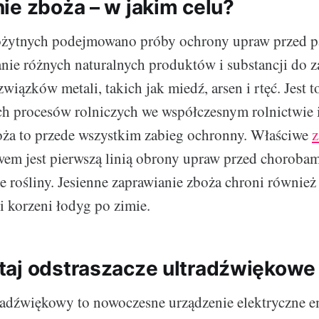
ie zboża – w jakim celu?
ożytnych podejmowano próby ochrony upraw przed 
nie różnych naturalnych produktów i substancji do z
związków metali, takich jak miedź, arsen i rtęć. Jest 
ych procesów rolniczych we współczesnym rolnictwie
oża to przede wszystkim zabieg ochronny. Właściwe
z
wem jest pierwszą linią obrony upraw przed choroba
e rośliny. Jesienne zaprawianie zboża chroni również
i korzeni łodyg po zimie.
aj odstraszacze ultradźwiękowe
radźwiękowy to nowoczesne urządzenie elektryczne em