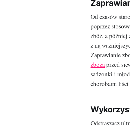
Zaprawian
Od czasów star
poprzez stosowa
zbóż, a później 
z najważniejsz
Zaprawianie zb
zboża
przed sie
sadzonki i młod
chorobami liści 
Wykorzyst
Odstraszacz ult