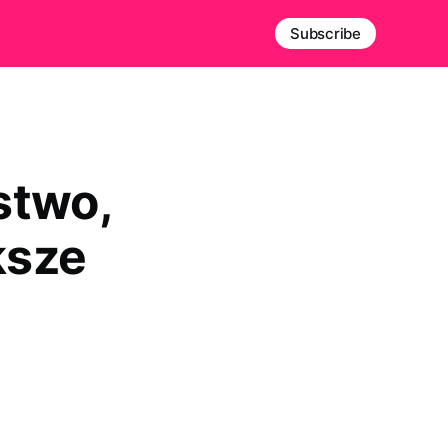
Subscribe
stwo,
ksze