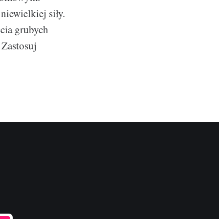
iewielkiej siły.
ęcia grubych
 Zastosuj