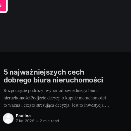
e
5 najważniejszych cech
dobrego biura nieruchomości
Rozpoczęcie podróży: wybór odpowiedniego biura
nieruchomościPodjęcie decyzji o kupnie nieruchomości
to ważna i często stresująca decyzja. Jest to inwestycja,
która często wymaga znacznej sumy pieniędzy, dużo
Paulina
czasu, a także rozwagi. Jednym z kluczowych elementów
7 lut 2026
•
2 min read
procesu jest wybór odpowiedniego partnera do