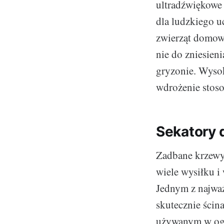
ultradźwiękowe o
dla ludzkiego u
zwierząt domowy
nie do zniesieni
gryzonie. Wyso
wdrożenie stos
Sekatory 
Zadbane krzewy
wiele wysiłku i
Jednym z najważ
skutecznie ścina
używanym w ogr