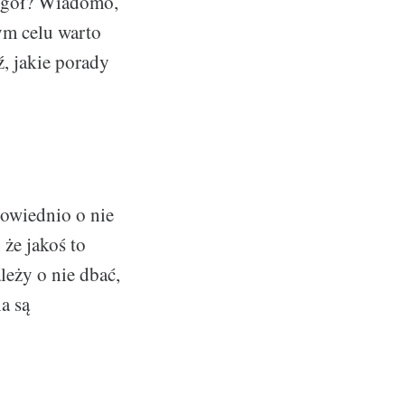
zegół? Wiadomo,
tym celu warto
, jakie porady
powiednio o nie
 że jakoś to
eży o nie dbać,
a są