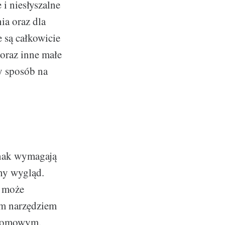
 i niesłyszalne
ia oraz dla
 są całkowicie
 oraz inne małe
y sposób na
dnak wymagają
kny wygląd.
y może
ym narzędziem
 domowym.