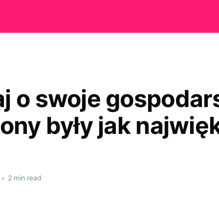
j o swoje gospodar
lony były jak najwię
•
2 min read