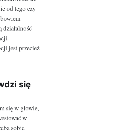
ie od tego czy
o bowiem
ą działalność
cji.
i jest przecież
wdzi się
m się w głowie,
nwestować w
zeba sobie