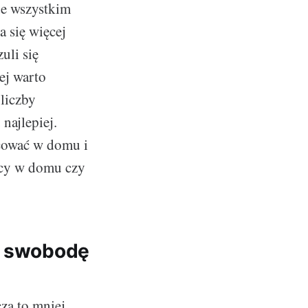
de wszystkim
 się więcej
uli się
ej warto
liczby
najlepiej.
acować w domu i
acy w domu czy
ie swobodę
za to mniej