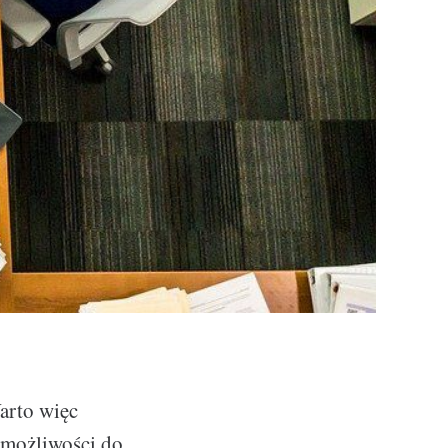
arto więc
 możliwości do