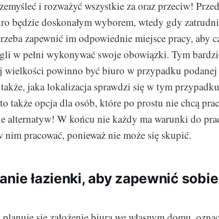
emyśleć i rozważyć wszystkie za oraz przeciw! Prze
ro będzie doskonałym wyborem, wtedy gdy zatrudnia
rzeba zapewnić im odpowiednie miejsce pracy, aby cz
gli w pełni wykonywać swoje obowiązki. Tym bardzi
ej wielkości powinno być biuro w przypadku podanej 
także, jaka lokalizacja sprawdzi się w tym przypadku 
 to także opcja dla osób, które po prostu nie chcą pr
bie alternatyw! W końcu nie każdy ma warunki do pr
w nim pracować, ponieważ nie może się skupić.
anie łazienki, aby zapewnić sob
i planuje się założenie biura we własnym domu, oznac