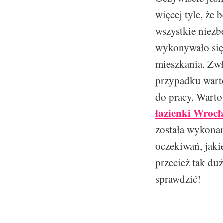
więcej tyle, że 
wszystkie niezb
wykonywało się
mieszkania. Zwła
przypadku warto
do pracy. Warto
łazienki Wroc
została wykonan
oczekiwań, jaki
przecież tak duż
sprawdzić!