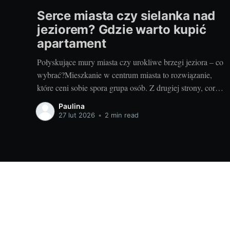
Serce miasta czy sielanka nad
jeziorem? Gdzie warto kupić
apartament
Połyskujące mury miasta czy urokliwe brzegi jeziora – co
wybrać?Mieszkanie w centrum miasta to rozwiązanie,
które ceni sobie spora grupa osób. Z drugiej strony, coraz
więcej osób pragnie uciec od miejskiego zgiełku w stronę
Paulina
ciszy, spokoju i bliskości z naturą, na przykład
27 lut 2026
•
2 min read
mieszkając nad jeziorem. Wiele zależy od naszych
osobistych
Wszystko o wnętrzach - zaprojektuj swój dom i ogród!
© 2026