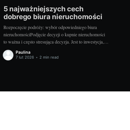
5 najważniejszych cech
dobrego biura nieruchomości
Rozpoczęcie podróży: wybór odpowiedniego biura
nieruchomościPodjęcie decyzji o kupnie nieruchomości
to ważna i często stresująca decyzja. Jest to inwestycja,
która często wymaga znacznej sumy pieniędzy, dużo
Paulina
czasu, a także rozwagi. Jednym z kluczowych elementów
7 lut 2026
•
2 min read
procesu jest wybór odpowiedniego partnera do
współpracy - biura nieruchomości. Niezależnie od tego,
czy szukasz mieszkania
Powered by Ghost