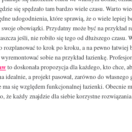
będzie się spędzało tam bardzo wiele czasu. Warto wi
ędne udogodnienia, które sprawią, że o wiele lepiej b
 swoje obowiązki. Przydatny może być na przykład 
szcza jeśli, nie robiło się tego od dłuższego czasu.
 rozplanować to krok po kroku, a na pewno łatwiej b
 wyremontować sobie na przykład łazienkę. Profesj
ław
to doskonała propozycja dla każdego, kto chce, a
a idealnie, a projekt pasował, zarówno do własnego g
e ma się względem funkcjonalnej łazienki. Obecnie m
o, że każdy znajdzie dla siebie korzystne rozwiązania