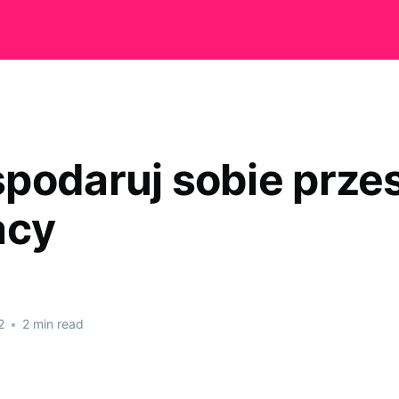
podaruj sobie prze
acy
2
•
2 min read