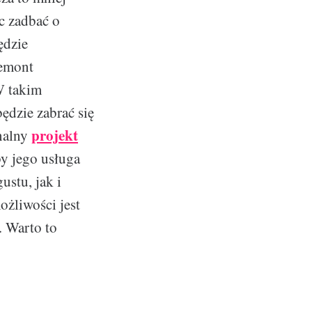
ec zadbać o
ędzie
remont
 W takim
ędzie zabrać się
projekt
onalny
by jego usługa
ustu, jak i
ożliwości jest
. Warto to