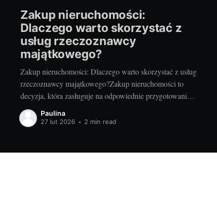
Zakup nieruchomości:
Dlaczego warto skorzystać z
usług rzeczoznawcy
majątkowego?
Zakup nieruchomości: Dlaczego warto skorzystać z usług
rzeczoznawcy majątkowego?Zakup nieruchomości to
decyzja, która zasługuje na odpowiednie przygotowanie.
Ma ona nie tylko znaczący wpływ na nasze finanse, ale
Paulina
również na codzienne życie. W tym procesie ważną rolę
27 lut 2026
•
2 min read
odgrywa rzeczoznawca majątkowy warszawa, którego
wiedza i doświadczenie mogą okazać się bezcenne.
Dlaczego